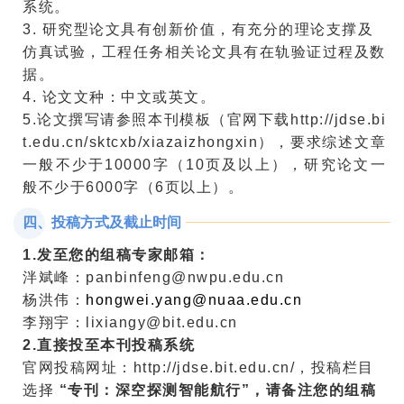
系统。
3.
研究型论文具有创新价值，有充分的理论支撑及
仿真试验，工程任务相关论文具有在轨验证过程及数
据。
4.
论文文种：中文或英文。
5.
论文撰写请参照本刊模板（官网下载
http://jdse.bi
t.edu.cn/sktcxb/xiazaizhongxin
），要求综述文章
一般不少于
10000
字（
10
页及以上），研究论文一
般不少于
6000
字（
6
页以上）。
四、投稿方式及截止时间
1.
发至您的组稿专家邮箱：
泮斌峰：
panbinfeng@nwpu.edu.cn
杨洪伟：
hongwei.yang@nuaa.edu.cn
李翔宇：
lixiangy@bit.edu.cn
2.
直接投至本刊投稿系统
官网投稿网址：
http://jdse.bit.edu.cn/
，投稿栏目
选择
“
专刊：深空探测智能航行
”
，请备注您的组稿